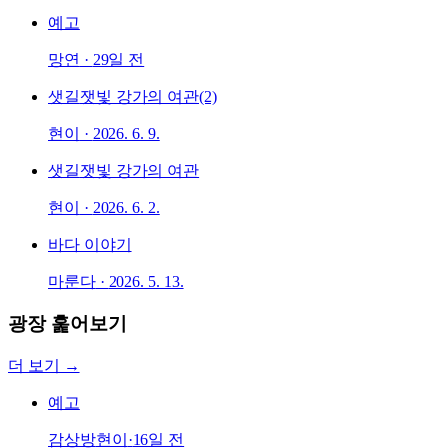
예고
망연
·
29일 전
샛길
잿빛 강가의 여관(2)
현이
·
2026. 6. 9.
샛길
잿빛 강가의 여관
현이
·
2026. 6. 2.
바다 이야기
마룬다
·
2026. 5. 13.
광장 훑어보기
더 보기 →
예고
감상방
현이
·
16일 전