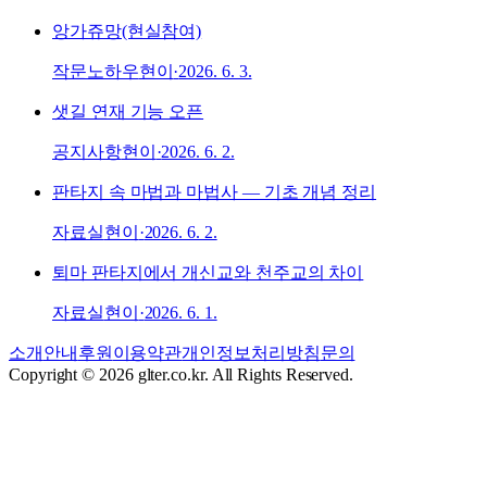
앙가쥬망(현실참여)
작문노하우
현이
·
2026. 6. 3.
샛길 연재 기능 오픈
공지사항
현이
·
2026. 6. 2.
판타지 속 마법과 마법사 — 기초 개념 정리
자료실
현이
·
2026. 6. 2.
퇴마 판타지에서 개신교와 천주교의 차이
자료실
현이
·
2026. 6. 1.
소개
안내
후원
이용약관
개인정보처리방침
문의
Copyright © 2026 glter.co.kr. All Rights Reserved.