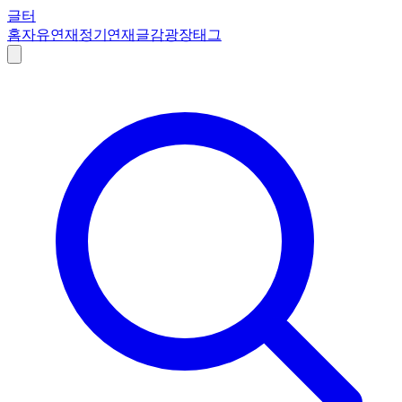
글터
홈
자유연재
정기연재
글감
광장
태그