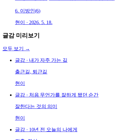
6.
이방인(6)
현이
·
2026. 5. 18.
글감 미리보기
모두 보기 →
글감 ·
내가 자주 가는 길
출근길, 퇴근길
현이
글감 ·
처음 무언가를 잘하게 됐던 순간
잘한다는 것의 의미
현이
글감 ·
10년 전 오늘의 나에게