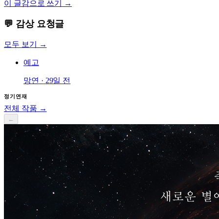
이 글감으로 쓰기 →
💬 감상 요청글
모두 보기 →
예고
망연
·
29일 전
정기연재
전체 작품 →
←