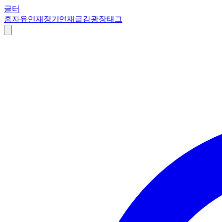
글터
홈
자유연재
정기연재
글감
광장
태그