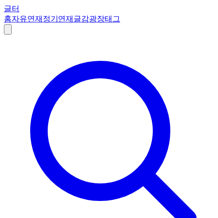
글터
홈
자유연재
정기연재
글감
광장
태그