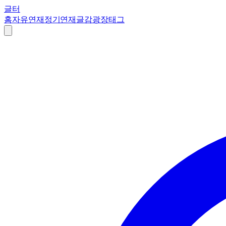
글터
홈
자유연재
정기연재
글감
광장
태그