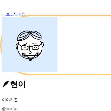
로그인
가입
🪶
현이
이야기꾼
@
mozilaa