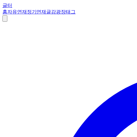
글터
홈
자유연재
정기연재
글감
광장
태그