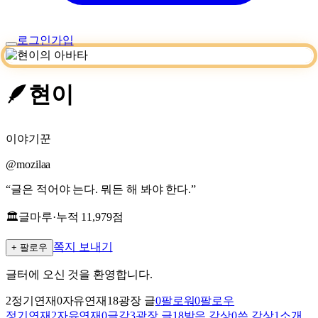
로그인
가입
🪶
현이
이야기꾼
@
mozilaa
“
글은 적어야 는다. 뭐든 해 봐야 한다.
”
🏛
글마루
·
누적
11,979
점
쪽지 보내기
+ 팔로우
글터에 오신 것을 환영합니다.
2
정기연재
0
자유연재
18
광장 글
0
팔로워
0
팔로우
정기연재
2
자유연재
0
글감
3
광장 글
18
받은 감상
0
쓴 감상
1
소개