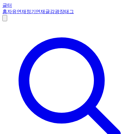
글터
홈
자유연재
정기연재
글감
광장
태그