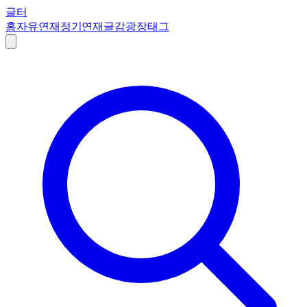
글터
홈
자유연재
정기연재
글감
광장
태그