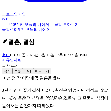
로그인
가입
현이
← 「10년 전 오늘의 나에게」 글감 모아보기
글감
·
10년 전 오늘의 나에게
🪶
결혼, 결심
현이
이야기꾼
·
2026년 5월 13일 오후 01:32
·
총
150
자
자유연재란
글자 크기
작게
보통
크게
매우 크게
10년 전 딱 이맘때쯤 결혼을 했다.
3년의 연애 끝의 결심이었다. 확신은 있었지만 걱정도 많았
다.
내가 온전히 가정을 책임질 수 있을까.
그 질문이 식장에
들어서는 순간까지 따라왔다.