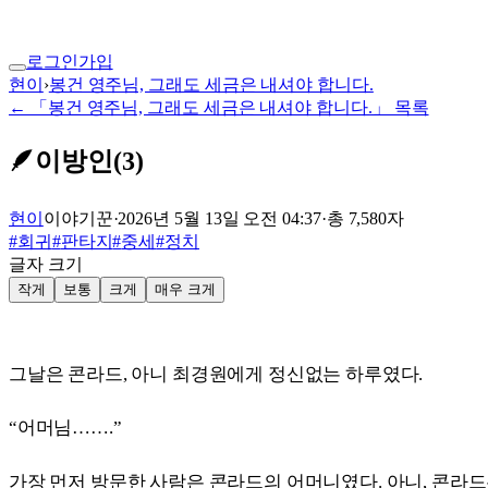
로그인
가입
현이
›
봉건 영주님, 그래도 세금은 내셔야 합니다.
← 「봉건 영주님, 그래도 세금은 내셔야 합니다.」 목록
🪶
이방인(3)
현이
이야기꾼
·
2026년 5월 13일 오전 04:37
·
총
7,580
자
#
회귀
#
판타지
#
중세
#
정치
글자 크기
작게
보통
크게
매우 크게
그날은 콘라드, 아니 최경원에게 정신없는 하루였다.
“어머님…….”
가장 먼저 방문한 사람은 콘라드의 어머니였다. 아니, 콘라드