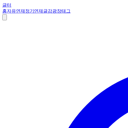
글터
홈
자유연재
정기연재
글감
광장
태그