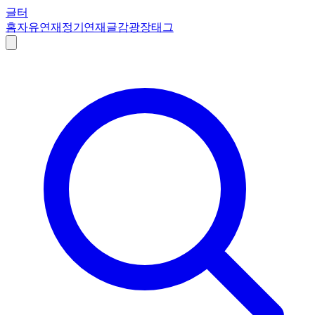
글터
홈
자유연재
정기연재
글감
광장
태그