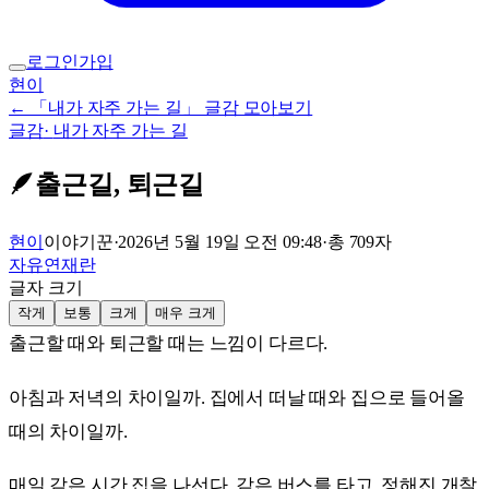
로그인
가입
현이
← 「내가 자주 가는 길」 글감 모아보기
글감
·
내가 자주 가는 길
🪶
출근길, 퇴근길
현이
이야기꾼
·
2026년 5월 19일 오전 09:48
·
총
709
자
자유연재란
글자 크기
작게
보통
크게
매우 크게
출근할 때와 퇴근할 때는 느낌이 다르다.
아침과 저녁의 차이일까. 집에서 떠날 때와 집으로 들어올
때의 차이일까.
매일 같은 시간 집을 나선다. 같은 버스를 타고, 정해진 개찰