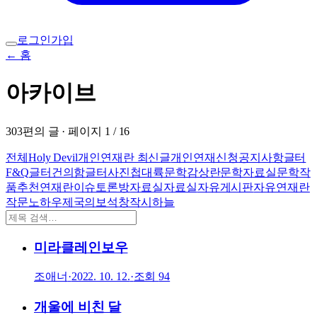
로그인
가입
← 홈
아카이브
303
편의 글 · 페이지
1
/
16
전체
Holy Devil
개인연재란 최신글
개인연재신청
공지사항
글터
F&Q
글터건의함
글터사진첩
대륙
문학감상란
문학자료실
문학작
품추천
연재란
이슈토론방
자료실
자료실
자유게시판
자유연재란
작문노하우
제국의보석
창작시
하늘
미라클레인보우
조애너
·
2022. 10. 12.
·
조회
94
개울에 비친 달