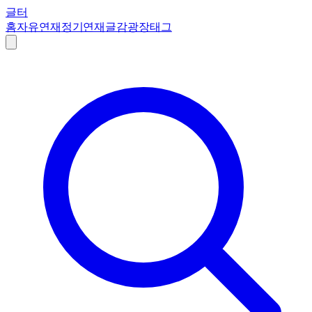
글터
홈
자유연재
정기연재
글감
광장
태그