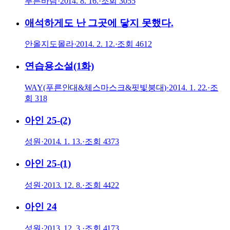
푸른바람
·
2014. 8. 16.
·
조회
3055
애석하게도 난 그곳에 닿지 못했다.
안올지도몰라
·
2014. 2. 12.
·
조회
4612
연습용소설(1화)
WAY(푸른안대&체스마스크&핏빛붕대)
·
2014. 1. 22.
·
조
회
318
아인 25-(2)
성원
·
2014. 1. 13.
·
조회
4373
아인 25-(1)
성원
·
2013. 12. 8.
·
조회
4422
아인 24
성원
·
2013. 12. 3.
·
조회
4173