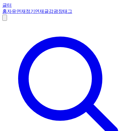
글터
홈
자유연재
정기연재
글감
광장
태그