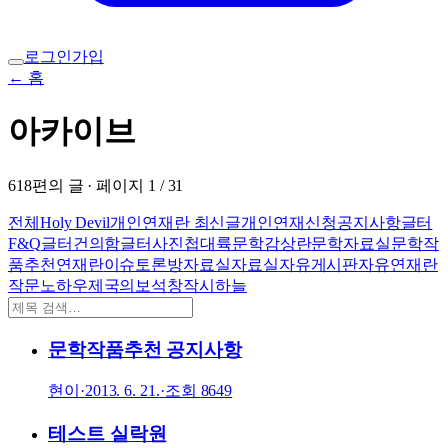
로그인
가입
← 홈
아카이브
618
편의 글 · 페이지
1
/
31
전체
Holy Devil
개인연재란 최신글
개인연재신청
공지사항
글터
F&Q
글터건의함
글터사진첩
대륙
문학감상란
문학자료실
문학작
품추천
연재란
이슈토론방
자료실
자료실
자유게시판
자유연재란
작문노하우
제국의보석
창작시
하늘
문학작품추천 공지사항
현이
·
2013. 6. 21.
·
조회
8649
테스트 실락원