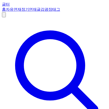
글터
홈
자유연재
정기연재
글감
광장
태그