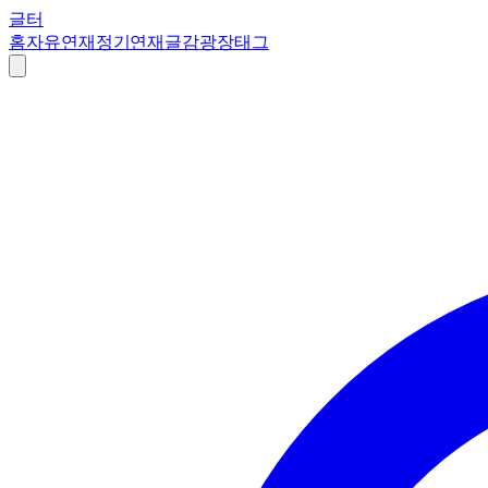
글터
홈
자유연재
정기연재
글감
광장
태그