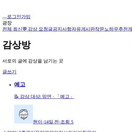
로그인
가입
광장
전체 최신
💬 감상 요청글
공지사항
자유게시판
작문노하우
추천
감상방
서로의 글에 감상을 남기는 곳
글쓰기
예고
📝 감상 대상:
망연
· 「
예고
」
현이
·
14일 전
·
조회
5