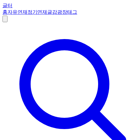
글터
홈
자유연재
정기연재
글감
광장
태그