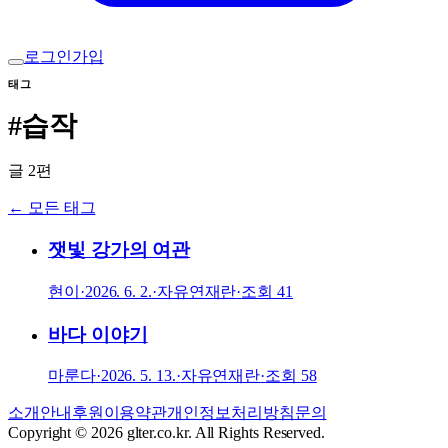
로그인
가입
태그
#
습작
글
2
편
← 모든 태그
잿빛 강가의 여관
현이
·
2026. 6. 2.
·
자유연재란
·
조회
41
바다 이야기
마룬다
·
2026. 5. 13.
·
자유연재란
·
조회
58
소개
안내
후원
이용약관
개인정보처리방침
문의
Copyright © 2026 glter.co.kr. All Rights Reserved.