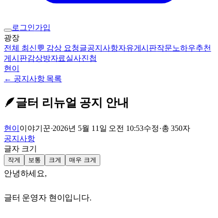
로그인
가입
광장
전체 최신
💬 감상 요청글
공지사항
자유게시판
작문노하우
추천
게시판
감상방
자료실
사진첩
현이
← 공지사항 목록
🪶
글터 리뉴얼 공지 안내
현이
이야기꾼
·
2026년 5월 11일 오전 10:53
수정
·
총
350
자
공지사항
글자 크기
작게
보통
크게
매우 크게
안녕하세요,
글터 운영자 현이입니다.