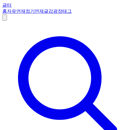
글터
홈
자유연재
정기연재
글감
광장
태그