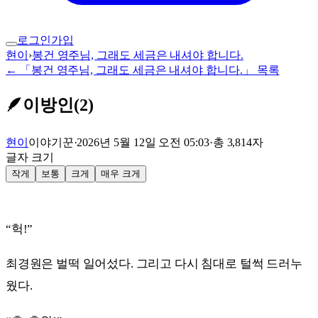
로그인
가입
현이
›
봉건 영주님, 그래도 세금은 내셔야 합니다.
← 「봉건 영주님, 그래도 세금은 내셔야 합니다.」 목록
🪶
이방인(2)
현이
이야기꾼
·
2026년 5월 12일 오전 05:03
·
총
3,814
자
글자 크기
작게
보통
크게
매우 크게
“헉!”
최경원은 벌떡 일어섰다. 그리고 다시 침대로 털썩 드러누
웠다.