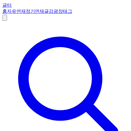
글터
홈
자유연재
정기연재
글감
광장
태그