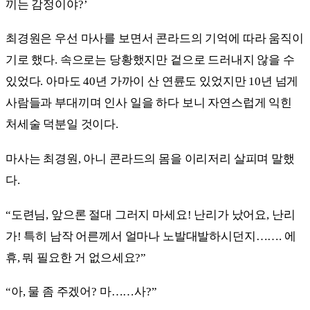
끼는 감정이야?’
최경원은 우선 마사를 보면서 콘라드의 기억에 따라 움직이
기로 했다. 속으로는 당황했지만 겉으로 드러내지 않을 수
있었다. 아마도 40년 가까이 산 연륜도 있었지만 10년 넘게
사람들과 부대끼며 인사 일을 하다 보니 자연스럽게 익힌
처세술 덕분일 것이다.
마사는 최경원, 아니 콘라드의 몸을 이리저리 살피며 말했
다.
“도련님, 앞으론 절대 그러지 마세요! 난리가 났어요, 난리
가! 특히 남작 어른께서 얼마나 노발대발하시던지……. 에
휴, 뭐 필요한 거 없으세요?”
“아, 물 좀 주겠어? 마……사?”