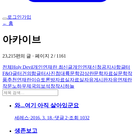
로그인
가입
← 홈
아카이브
23,215
편의 글 · 페이지
2
/
1161
전체
Holy Devil
개인연재란 최신글
개인연재신청
공지사항
글터
F&Q
글터건의함
글터사진첩
대륙
문학감상란
문학자료실
문학작
품추천
연재란
이슈토론방
자료실
자료실
자유게시판
자유연재란
작문노하우
제국의보석
창작시
하늘
와...여기 아직 살아있군요
세레스
·
2016. 3. 18.
·
댓글
2
·
조회
1032
생존보고