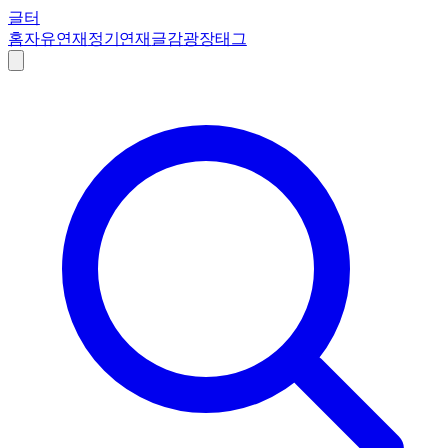
글터
홈
자유연재
정기연재
글감
광장
태그