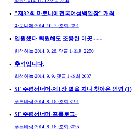
성원
·
2014. 11. 1.
·
조회
2264
"제32회 마로니에전국여성백일장" 개최
마로니에
·
2014. 10. 7.
·
조회
2091
입원했다 퇴원해도 조용한 이곳.......
회색하늘
·
2014. 9. 28.
·
댓글
1
·
조회
2250
추석입니다.
회색하늘
·
2014. 9. 9.
·
댓글
1
·
조회
2087
SF 주평선너머-제1장 별을 지나 찾아온 인연 (1)
푸른바람
·
2014. 8. 16.
·
조회
3191
SF 주평선너머-프롤로그-
푸른바람
·
2014. 8. 16.
·
조회
3055