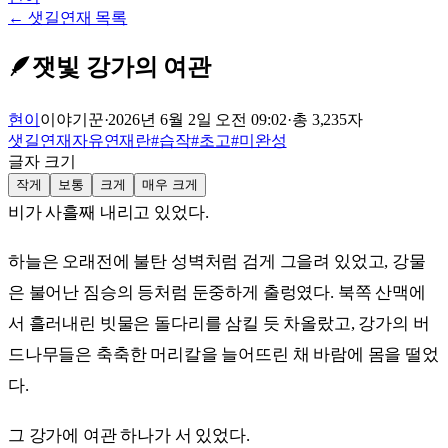
← 샛길연재 목록
🪶
잿빛 강가의 여관
현이
이야기꾼
·
2026년 6월 2일 오전 09:02
·
총
3,235
자
샛길연재
자유연재란
#
습작
#
초고
#
미완성
글자 크기
작게
보통
크게
매우 크게
비가 사흘째 내리고 있었다.
하늘은 오래전에 불탄 성벽처럼 검게 그을려 있었고, 강물
은 불어난 짐승의 등처럼 둔중하게 출렁였다. 북쪽 산맥에
서 흘러내린 빗물은 돌다리를 삼킬 듯 차올랐고, 강가의 버
드나무들은 축축한 머리칼을 늘어뜨린 채 바람에 몸을 떨었
다.
그 강가에 여관 하나가 서 있었다.