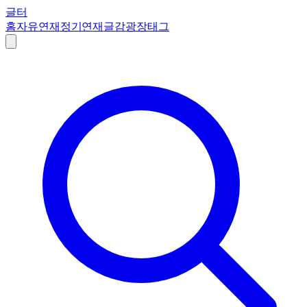
글터
홈
자유연재
정기연재
글감
광장
태그